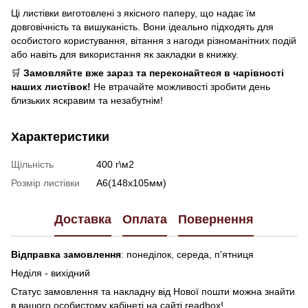
Ці листівки виготовлені з якісного паперу, що надає їм
довговічність та вишуканість. Вони ідеально підходять для
особистого користування, вітання з нагоди різноманітних подій
або навіть для використання як закладки в книжку.
🛒
Замовляйте вже зараз та переконайтеся в чарівності
наших листівок!
Не втрачайте можливості зробити день
близьких яскравим та незабутнім!
Характеристики
Щільність
400 г\м2
Розмір листівки
А6(148х105мм)
Доставка
Оплата
Повернення
Відправка замовлення
: понеділок, середа, п'ятниця
Неділя - вихідний
Статус замовлення та накладну від Нової пошти можна знайти
в вашого особистому кабінеті на сайті readbox!