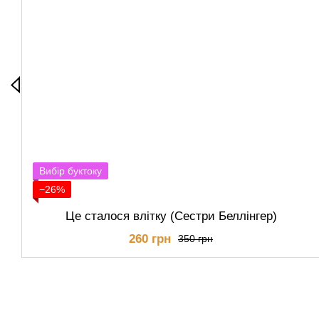
Вибір буктоку
−26%
Це сталося влітку (Сестри Беллінгер)
260 грн
350 грн