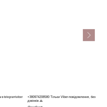
+380974208580 Тільки Viber-повідомлення, без
в telegram\viber
дзвінків 🙏