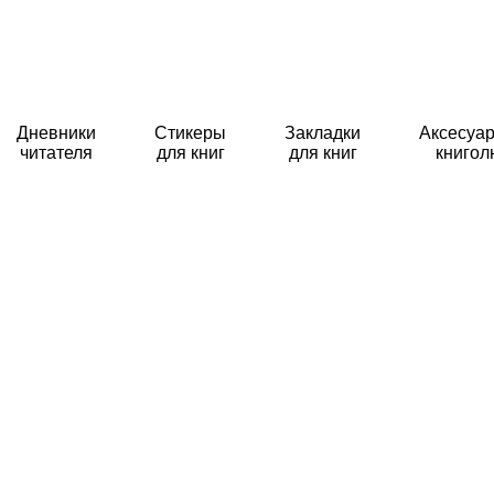
Дневники
Стикеры
Закладки
Аксесуар
читателя
для книг
для книг
книго