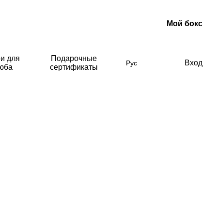
Мой бокс
и для
Подарочные
Вход
Рус
люба
сертификаты