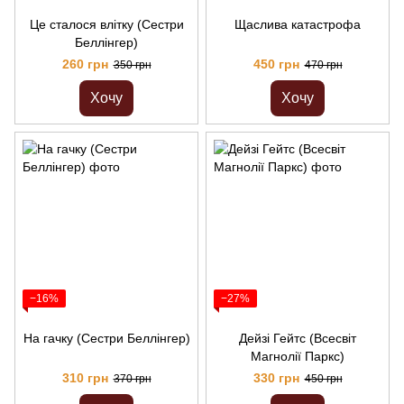
Це сталося влітку (Сестри
Щаслива катастрофа
Беллінгер)
260 грн
450 грн
350 грн
470 грн
Хочу
Хочу
−16%
−27%
На гачку (Сестри Беллінгер)
Дейзі Гейтс (Всесвіт
Магнолії Паркс)
310 грн
330 грн
370 грн
450 грн