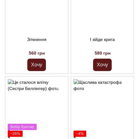
Зіткнення
І зійде крига
560 грн
580 грн
Хочу
Хочу
Вибір буктоку
−26%
−4%