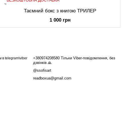
БЕЗКОШТОВНА ДОСТАВКА
Таємний бокс з книгою ТРИЛЕР
1 000 грн
+380974208580 Тільки Viber-повідомлення, без
в telegram\viber
дзвінків 🙏
@ssofisart
readboxua@gmail.com