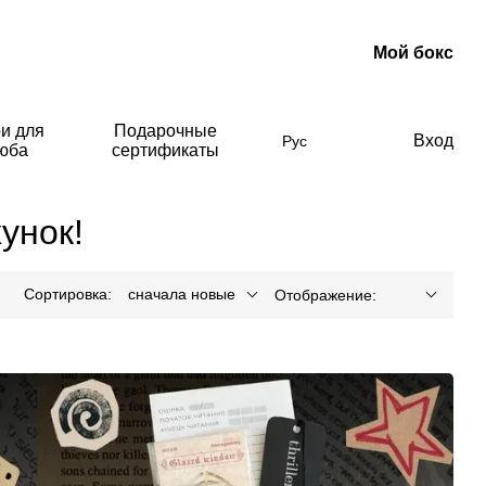
Мой бокс
и для
Подарочные
Вход
Рус
люба
сертификаты
унок!
Сортировка:
сначала новые
Отображение: