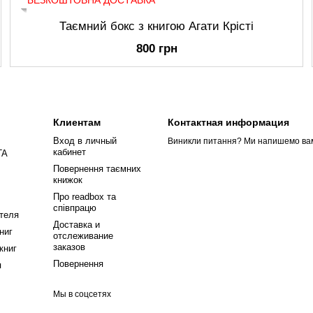
БЕЗКОШТОВНА ДОСТАВКА
Таємний бокс з книгою Агати Крісті
800 грн
Клиентам
Контактная информация
Вход в личный
Виникли питання? Ми напишемо вам 
кабинет
ГА
Повернення таємних
книжок
Про readbox та
співпрацю
теля
Доставка и
ниг
отслеживание
заказов
книг
Повернення
я
Мы в соцсетях