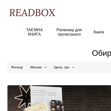
Перейти к основному контенту
ТАЄМНА
Рахівниці для
Книги
КНИГА
прочитаного
Обир
Фильтр
Иконки
Цена, грн