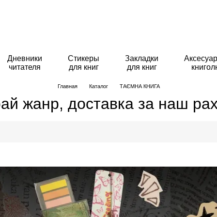
Дневники
Стикеры
Закладки
Аксесуар
читателя
для книг
для книг
книго
Главная
Каталог
ТАЄМНА КНИГА
ай жанр, доставка за наш рах