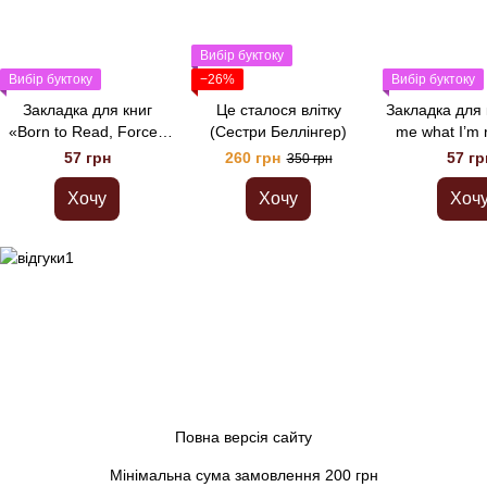
Вибір буктоку
Вибір буктоку
−26%
Вибір буктоку
Закладка для книг
Це сталося влітку
Закладка для 
«Born to Read, Forced
(Сестри Беллінгер)
me what I’m 
to Work»
57 грн
260 грн
57 гр
350 грн
Хочу
Хочу
Хоч
Повна версія сайту
Мінімальна сума замовлення 200 грн