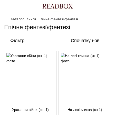
Каталог
Книги
Епічне фентезі\фентезі
Епічне фентезі\фентезі
Фільтр
Спочатку нові
Ураганни війни (кн. 1)
На лезі клинка (кн 1)