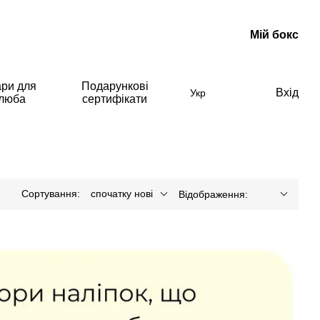
Мій бокс
ари для
Подарункові
Вхід
Укр
олюба
сертифікати
Сортування:
спочатку нові
Відображення: