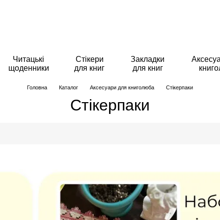
Читацькі
Стікери
Закладки
Аксесу
щоденники
для книг
для книг
книг
Головна
Каталог
Аксесуари для книголюба
Стікерпаки
Стікерпаки