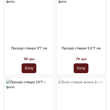
Прозорі стікери 5*7 см
Прозорі стікери 9,5*7 см
59 грн
79 грн
Хочу
Хочу