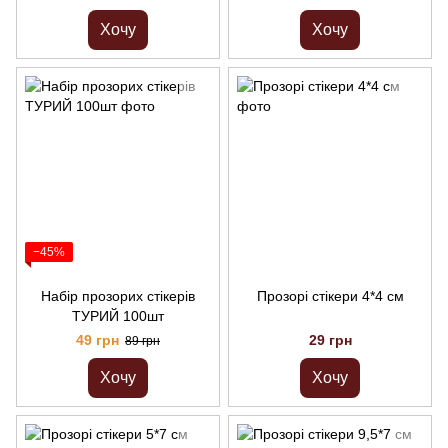
Хочу
Хочу
−45%
Набір прозорих стікерів
Прозорі стікери 4*4 см
ТУРИЙ 100шт
49 грн
29 грн
89 грн
Хочу
Хочу