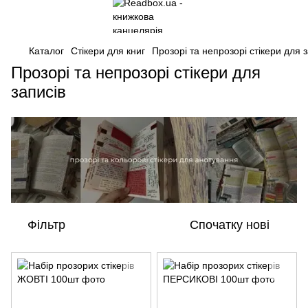
Каталог
Стікери для книг
Прозорі та непрозорі стікери для з
Прозорі та непрозорі стікери для
записів
Фільтр
Спочатку нові