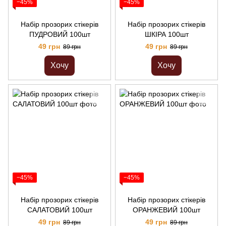
−45%
−45%
Набір прозорих стікерів
Набір прозорих стікерів
ПУДРОВИЙ 100шт
ШКІРА 100шт
49 грн
49 грн
89 грн
89 грн
Хочу
Хочу
−45%
−45%
Набір прозорих стікерів
Набір прозорих стікерів
САЛАТОВИЙ 100шт
ОРАНЖЕВИЙ 100шт
49 грн
49 грн
89 грн
89 грн