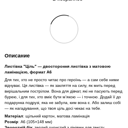
Описание
Листівка "Ціль" — двостороння листівка з матовою
ламінацією, формат A6
Для тих, хто не просто читає про героїнь — а сам себе ними
відчуває. Ця листівка — як закляття на силу, як мить перед
вирішальним пострілом. Вона для дівчат, які не пасують перед
бурею, і для тих, хто вміє бути м’якою — і точною. Додай її до
подарунка подрузі, яка не забула, ким вона є. Або залиш собі
— як нагадування, що твоя ціль досі чекає на тебе.
Матеріал
: щільний картон, матова ламінація
Розмір
: A6 (105×148 мм)
Зворотній бік
: теплий охристий з лініями для тексту