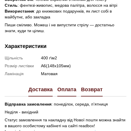
Стиль
: фентезі-живопис, медова палітра, волосся на вітрі
Використання
: до книжкових подарунків, як лист собі в
майбутнє, або закладка
Пиши сміливо. Можеш і не випустити стрілу — достатньо
знати, куди ти цілиш.
Характеристики
Щільність
400 г\м2
Розмір листівки
А6(148х105мм)
Ламінація
Матовая
Доставка
Оплата
Возврат
Відправка замовлення
: понеділок, середа, п'ятниця
Неділя - вихідний
Статус замовлення та накладну від Нової пошти можна знайти
в вашого особистому кабінеті на сайті readbox!