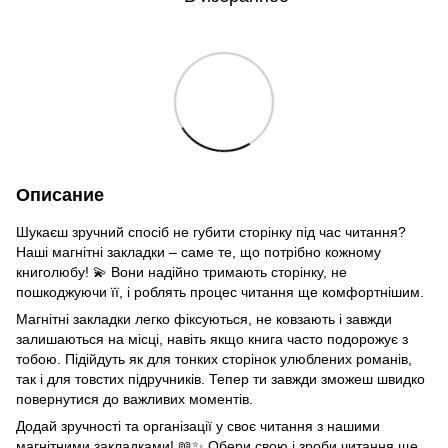
Описание
Шукаєш зручний спосіб не губити сторінку під час читання?
Наші магнітні закладки – саме те, що потрібно кожному
книголюбу! 💫 Вони надійно тримають сторінку, не
пошкоджуючи її, і роблять процес читання ще комфортнішим.
Магнітні закладки легко фіксуються, не ковзають і завжди
залишаються на місці, навіть якщо книга часто подорожує з
тобою. Підійдуть як для тонких сторінок улюблених романів,
так і для товстих підручників. Тепер ти завжди зможеш швидко
повернутися до важливих моментів.
Додай зручності та організації у своє читання з нашими
магнітними закладками! 📖✨ Обери свою і зроби читання ще