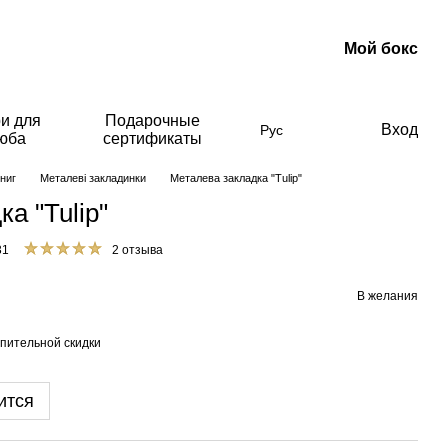
Мой бокс
и для
Подарочные
Вход
Рус
люба
сертификаты
ниг
Металеві закладинки
Металева закладка "Tulip"
а "Tulip"
31
2 отзыва
В желания
пительной скидки
ится