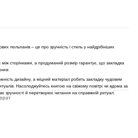
вих тюльпанів – це про зручність і стиль у найдрібніших
ає між сторінками, а продуманий розмір гарантує, що закладка
низі.
еність дизайну, а міцний матеріал робить закладку чудовим
туалів. Насолоджуйтесь книгою на свіжому повітрі чи вдома за
ає зручності й перетворює читання на справжній ритуал.
врат