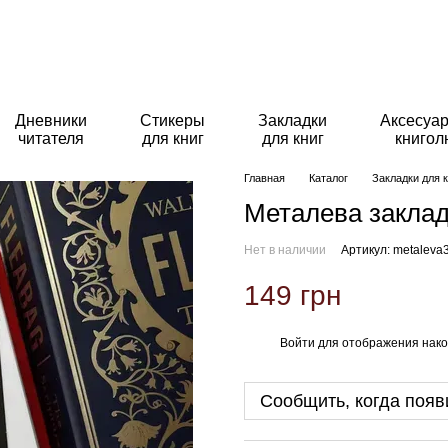
Дневники
Стикеры
Закладки
Аксесуар
читателя
для книг
для книг
книго
Главная
Каталог
Закладки для к
Металева закладк
Нет в наличии
Артикул: metaleva
149 грн
Войти
для отображения нако
%
Сообщить, когда появ