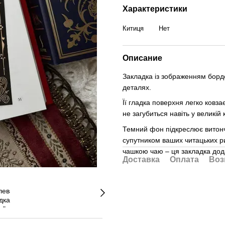
Характеристики
Китиця
Нет
Описание
Закладка із зображенням бордо
деталях.
Її гладка поверхня легко ковз
не загубиться навіть у великій к
Темний фон підкреслює витонч
супутником ваших читацьких ри
чашкою чаю – ця закладка дод
Доставка
Оплата
Воз