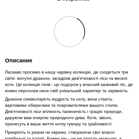
Описание
Ласкаво просимо в нашу чарівну колекцію, де сходяться три
світи: могутні дракони, загадкові дев'ятихвості ліси та веселі
коти. Ця колекція пінів - це подорож у власний казковий ліс, де
кожен персонаж несе свій унікальний характер та чарівність.
Дракони символізують мудрість та силу, вони стають
вартовими оберегами та покровителями вашого стилю.
Дев'ятихвості ліси втілюють таємничість і грацію природи,
даруючи вам енергію природного дива. Коти, звісно,
принесуть в ваше життя нотку гумору та грайливості.
Прикріпіть їх разом чи окремо, створюючи свої власні
комбінації та історії. Кожен пін - це не просто аксесуар, а