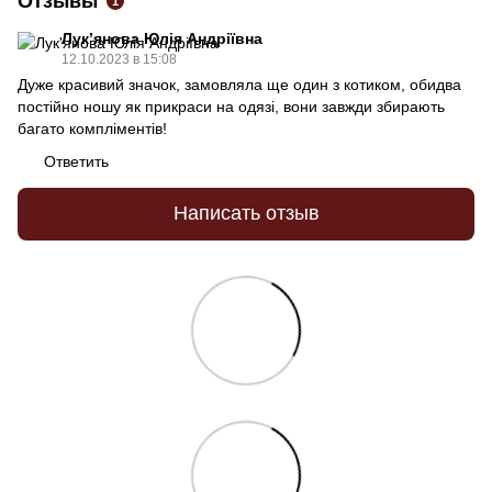
Отзывы
1
Лукʼянова Юлія Андріївна
12.10.2023 в 15:08
Дуже красивий значок, замовляла ще один з котиком, обидва
постійно ношу як прикраси на одязі, вони завжди збирають
багато компліментів!
Ответить
Написать отзыв