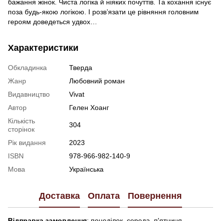
бажання жінок. Чиста логіка й ніяких почуттів. Та кохання існує
поза будь-якою логікою. І розв’язати це рівняння головним
героям доведеться удвох…
Характеристики
Обкладинка
Тверда
Жанр
Любовний роман
Видавництво
Vivat
Автор
Гелен Хоанг
Кількість
304
сторінок
Рік видання
2023
ISBN
978-966-982-140-9
Мова
Українська
Доставка
Оплата
Повернення
Відправка замовлення
: понеділок, середа, п'ятниця