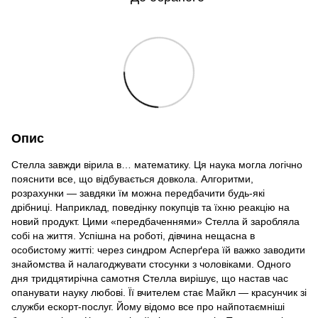
Опис
Стелла завжди вірила в… математику. Ця наука могла логічно
пояснити все, що відбувається довкола. Алгоритми,
розрахунки — завдяки їм можна передбачити будь-які
дрібниці. Наприклад, поведінку покупців та їхню реакцію на
новий продукт. Цими «передбаченнями» Стелла й заробляла
собі на життя. Успішна на роботі, дівчина нещасна в
особистому житті: через синдром Асперґера їй важко заводити
знайомства й налагоджувати стосунки з чоловіками. Одного
дня тридцятирічна самотня Стелла вирішує, що настав час
опанувати науку любові. Її вчителем стає Майкл — красунчик зі
служби ескорт-послуг. Йому відомо все про найпотаємніші