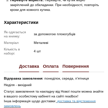
Перевірте міцність:
Перевірте, чи кутик міцно
закріплений до обкладинки. При необхідності, повторіть
кроки для кожного кутика.
Характеристики
Як одягається
за допомогою плокогубців
на книжку:
Матеріал
Металеві
Кількість в
4 шт
наборі:
Доставка
Оплата
Повернення
Відправка замовлення
: понеділок, середа, п'ятниця
Неділя - вихідний
Статус замовлення та накладну від Нової пошти можна знайти
в вашого особистому кабінеті на сайті readbox!
Інша інформація щодо доставки:
доставка та відстеження
замовлень