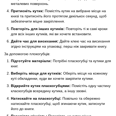
металевих поверхонь.
Притисніть кутик:
Помістіть кутик на вибране місце на
книзі та притисніть його протягом декількох секунд, щоб
забезпечити міцне закріплення.
Повторіть для інших кутиків:
Повторіть ті ж самі кроки
для всіх інших кутиків, які ви хочете встановити.
Дайте час для висихання:
Дайте клею час на висихання
згідно інструкціям на упаковці, перш ніж закривати книгу.
За допомогою плокогубців:
Підготуйте матеріали:
Потрібні пласкогубці та кутики для
книг.
Виберіть місце для кутиків:
Оберіть місця на кожному
куті обкладинки, куди ви хочете закріпити кутики.
Відкрийте кутик пласкогубцями:
Помістіть одну частину
класкогубців всередину кутика, а іншу ззовні.
Натискайте на пласкогубці:
Повільно та обережно
натискайте пласкогубці, щоб згинаючи кутик, затиснути
його до книги.