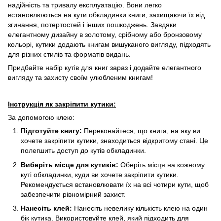
надійність та тривалу експлуатацію. Вони легко
встановлюються на кути обкладинки книги, захищаючи їх від
згинання, потертостей і інших пошкоджень. Завдяки
елегантному дизайну в золотому, срібному або бронзовому
кольорі, кутики додають книгам вишуканого вигляду, підходять
для різних стилів та форматів видань.
Придбайте набір кутів для книг зараз і додайте елегантного
вигляду та захисту своїм улюбленим книгам!
Інструкція як закріпити кутики:
За допомогою клею:
Підготуйте книгу:
Переконайтеся, що книга, на яку ви
хочете закріпити кутики, знаходиться відкритому стані. Це
полегшить доступ до кутів обкладинки.
Виберіть місце для кутиків:
Оберіть місця на кожному
куті обкладинки, куди ви хочете закріпити кутики.
Рекомендується встановлювати їх на всі чотири кути, щоб
забезпечити рівномірний захист.
Нанесіть клей:
Нанесіть невелику кількість клею на один
бік кутика. Використовуйте клей, який підходить для