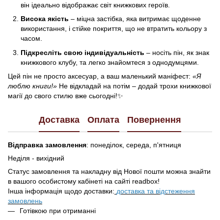
він ідеально відображає світ книжкових героїв.
Висока якість
– міцна застібка, яка витримає щоденне
використання, і стійке покриття, що не втратить кольору з
часом.
Підкресліть свою індивідуальність
– носіть пін, як знак
книжкового клубу, та легко знайомтеся з однодумцями.
Цей пін не просто аксесуар, а ваш маленький маніфест:
«Я
люблю книги!»
Не відкладай на потім – додай трохи книжкової
магії до свого стилю вже сьогодні!✨
Доставка
Оплата
Повернення
Відправка замовлення
: понеділок, середа, п'ятниця
Неділя - вихідний
Статус замовлення та накладну від Нової пошти можна знайти
в вашого особистому кабінеті на сайті readbox!
Інша інформація щодо доставки:
доставка та відстеження
замовлень
Готівкою при отриманні