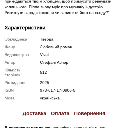
прикидаються твоїм хлопцем, щоб примусити ревнувати
колишнього. Піппа знову мріє про музичну індустрію.
Ризикнути заради кохання чи залишити його на льоду?"
Характеристики
Обкладинка
Тверда
Жанр
Любовний роман
Видавництво
Vivat
Автор
Стефані Арчер
Кількість
512
сторінок
Рік видання
2025
ISBN
978-617-17-0906-5
Мова
українська
Доставка
Оплата
Повернення
Відправка замовлення
: понеділок, середа, п'ятниця