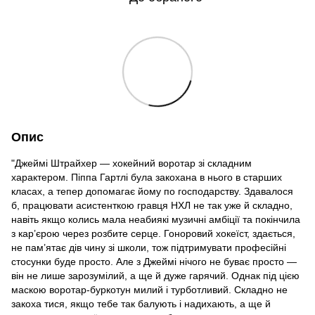
Опис
"Джеймі Штрайхер — хокейний воротар зі складним
характером. Піппа Гартлі була закохана в нього в старших
класах, а тепер допомагає йому по господарству. Здавалося
б, працювати асистенткою гравця НХЛ не так уже й складно,
навіть якщо колись мала неабиякі музичні амбіції та покінчила
з кар’єрою через розбите серце. Гоноровий хокеїст, здається,
не пам’ятає дів чину зі школи, тож підтримувати професійні
стосунки буде просто. Але з Джеймі нічого не буває просто —
він не лише зарозумілий, а ще й дуже гарячий. Однак під цією
маскою воротар-буркотун милий і турботливий. Складно не
закоха тися, якщо тебе так балують і надихають, а ще й