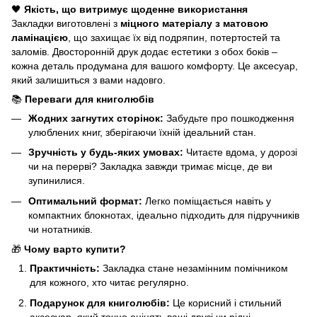
🖤
Якість, що витримує щоденне використання
Закладки виготовлені з
міцного матеріалу з матовою
ламінацією
, що захищає їх від подряпин, потертостей та
заломів. Двосторонній друк додає естетики з обох боків –
кожна деталь продумана для вашого комфорту. Це аксесуар,
який залишиться з вами надовго.
📚
Переваги для книголюбів
Жодних загнутих сторінок:
Забудьте про пошкодження
улюблених книг, зберігаючи їхній ідеальний стан.
Зручність у будь-яких умовах:
Читаєте вдома, у дорозі
чи на перерві? Закладка завжди тримає місце, де ви
зупинилися.
Оптимальний формат:
Легко поміщається навіть у
компактних блокнотах, ідеально підходить для підручників
чи нотатників.
🎁
Чому варто купити?
Практичність:
Закладка стане незамінним помічником
для кожного, хто читає регулярно.
Подарунок для книголюбів:
Це корисний і стильний
аксесуар, який точно оцінять ваші друзі чи рідні.