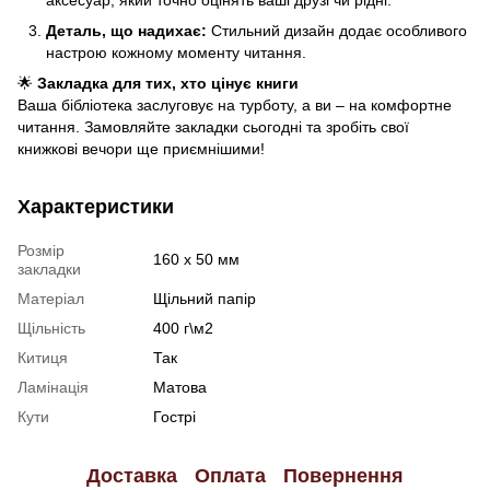
Деталь, що надихає:
Стильний дизайн додає особливого
настрою кожному моменту читання.
🌟
Закладка для тих, хто цінує книги
Ваша бібліотека заслуговує на турботу, а ви – на комфортне
читання. Замовляйте закладки сьогодні та зробіть свої
книжкові вечори ще приємнішими!
Характеристики
Розмір
160 х 50 мм
закладки
Матеріал
Щільний папір
Щільність
400 г\м2
Китиця
Так
Ламінація
Матова
Кути
Гострі
Доставка
Оплата
Повернення