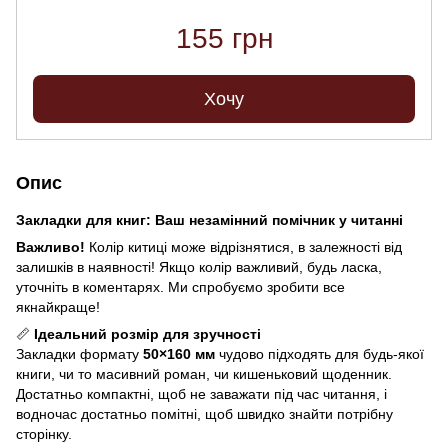
155 грн
Хочу
Опис
Закладки для книг: Ваш незамінний помічник у читанні
Важливо!
Колір китиці може відрізнятися, в залежності від
залишків в наявності! Якщо колір важливий, будь ласка,
уточніть в коментарях. Ми спробуємо зробити все
якнайкраще!
📏
Ідеальний розмір для зручності
Закладки формату
50×160 мм
чудово підходять для будь-якої
книги, чи то масивний роман, чи кишеньковий щоденник.
Достатньо компактні, щоб не заважати під час читання, і
водночас достатньо помітні, щоб швидко знайти потрібну
сторінку.