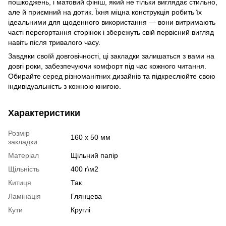
пошкоджень, і матовий фініш, який не тільки виглядає стильно,
але й приємний на дотик. Їхня міцна конструкція робить їх
ідеальними для щоденного використання — вони витримають
часті перегортання сторінок і збережуть свій первісний вигляд
навіть після тривалого часу.
Завдяки своїй довговічності, ці закладки залишаться з вами на
довгі роки, забезпечуючи комфорт під час кожного читання.
Обирайте серед різноманітних дизайнів та підкреслюйте свою
індивідуальність з кожною книгою.
Характеристики
Розмір
160 х 50 мм
закладки
Матеріал
Щільний папір
Щільність
400 г\м2
Китиця
Так
Ламінація
Глянцева
Кути
Круглі