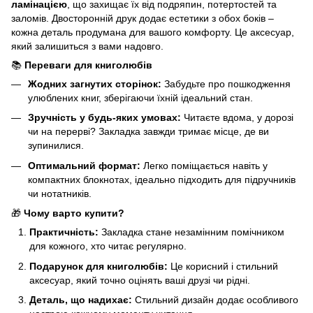
ламінацією
, що захищає їх від подряпин, потертостей та
заломів. Двосторонній друк додає естетики з обох боків –
кожна деталь продумана для вашого комфорту. Це аксесуар,
який залишиться з вами надовго.
📚
Переваги для книголюбів
Жодних загнутих сторінок:
Забудьте про пошкодження
улюблених книг, зберігаючи їхній ідеальний стан.
Зручність у будь-яких умовах:
Читаєте вдома, у дорозі
чи на перерві? Закладка завжди тримає місце, де ви
зупинилися.
Оптимальний формат:
Легко поміщається навіть у
компактних блокнотах, ідеально підходить для підручників
чи нотатників.
🎁
Чому варто купити?
Практичність:
Закладка стане незамінним помічником
для кожного, хто читає регулярно.
Подарунок для книголюбів:
Це корисний і стильний
аксесуар, який точно оцінять ваші друзі чи рідні.
Деталь, що надихає:
Стильний дизайн додає особливого