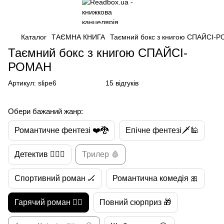
Каталог
ТАЄМНА КНИГА
Таємний бокс з книгою СПАЙСІ-
Таємний бокс з книгою СПАЙСІ-
РОМАН
Артикул:
slipe6
15 відгуків
Обери бажаний жанр:
Романтичне фентезі ❤️🐉
Епічне фентезі🗡🕌
Детектив 🕵🏻‍♀️
Трилер 🩸
Спортивний роман 🏒
Романтична комедія 🎀
Гарячий роман ❤️‍🔥
Повний сюрприз 🎁