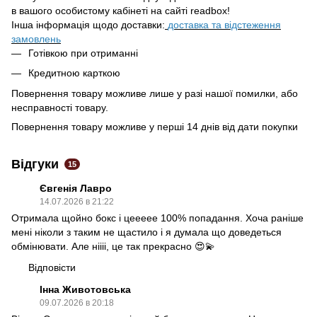
в вашого особистому кабінеті на сайті readbox!
Інша інформація щодо доставки:
доставка та відстеження
замовлень
Готівкою при отриманні
Кредитною карткою
Повернення товару можливе лише у разі нашої помилки, або
несправності товару.
Повернення товару можливе у перші 14 днів від дати покупки
Відгуки
15
Євгенія Лавро
14.07.2026 в 21:22
Отримала щойно бокс і цеееее 100% попадання. Хоча раніше
мені ніколи з таким не щастило і я думала що доведеться
обмінювати. Але ніііі, це так прекрасно 😍💫
Відповісти
Інна Животовська
09.07.2026 в 20:18