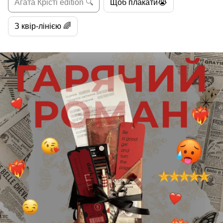
Агата Крісті edition 🔍
Щоб плакати😭
З квір-лінією 🌈