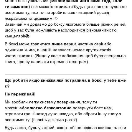
Кожен бокс унікальний (
ми збираємо його саме тоді, коли
ти замовив
) і ви можете отримати будь-що з нашого чудового
асортименту, яке точно зробить ваш читацький досвід
яскравішим та цікавішим! ✨
Зазвичай ми додаємо до боксу якогомога більше різних речей,
щоб у вас була можливість насолодитися різноманітністю
канцелярії📚
В боксі може трапитися
лише
перша частина серії або
одинична книга, в нашій наявності немає других-третіх
частин книжок. (Якщо у вас є побажання щоб була спеціальна
книга, прошу написати окремо в
телеграм
)
Що робити якщо книжка яка потрапила в боксі у тебе вже
є?
Не переживай!
Ми зробили легку систему повернення, тому ти
можеш
абсолютно безкоштовно
повернути
бокс
нам,
отримати гроші назад дуже швидко, або обрати іншу книгу з
асортименту! (і навіть декілька разів!)
Будь ласка, будь уважний, якщо тобі не підішла книжка, але ти