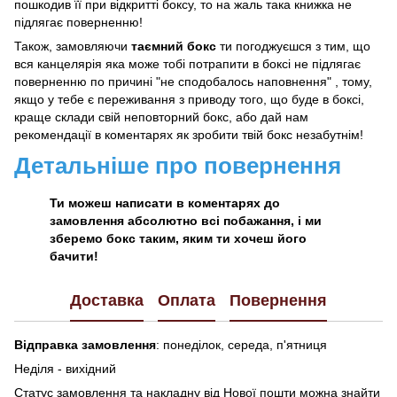
пошкодив її при відкритті боксу, то на жаль така книжка не
підлягає поверненню!
Також, замовляючи
таємний бокс
ти погоджуєшся з тим, що
вся канцелярія яка може тобі потрапити в боксі не підлягає
поверненню по причині "не сподобалось наповнення" , тому,
якщо у тебе є переживання з приводу того, що буде в боксі,
краще склади свій неповторний бокс, або дай нам
рекомендації в коментарях як зробити твій бокс незабутнім!
Детальніше про повернення
Ти можеш написати в коментарях до
замовлення абсолютно всі побажання, і ми
зберемо бокс таким, яким ти хочеш його
бачити!
Доставка
Оплата
Повернення
Відправка замовлення
: понеділок, середа, п'ятниця
Неділя - вихідний
Статус замовлення та накладну від Нової пошти можна знайти