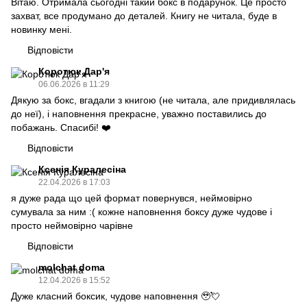
Вітаю. Отримала сьогодні такий бокс в подарунок. Це просто
захват, все продумано до деталей. Книгу не читала, буде в
новинку мені.
Відповісти
Коротюк Дар'я
06.06.2026 в 11:29
Дякую за бокс, вгадали з книгою (не читала, але придивлялась
до неї), і наповнення прекрасне, уважно поставились до
побажань. Спасибі! ❤️
Відповісти
Ксенія Куралесіна
22.04.2026 в 17:03
я дуже рада що цей формат повернувся, неймовірно
сумувала за ним :( кожне наповнення боксу дуже чудове і
просто неймовірно чарівне
Відповісти
molchat doma
12.04.2026 в 15:52
Дуже класний боксик, чудове наповнення 🥹💘