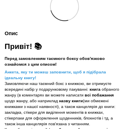
Опис
Привіт! 📚
Перед замовленням таємного боксу обов'язково
ознайомся з цим описом!
Анкета, яку ти можеш заповнити, щоб я підібрала
ідеальну книгу!
Замовляючи наш таємний бокс з книжкою, ви отримуєте
всередині набір у подарунковому пакуванні:
книга
обраного
жанру (в коментарях ви можете написати
всі побажання
щодо жанру, або наприклад
назву книги
(ми обмежені
книжками з нашої наявності), а також канцелярія до книги:
закладка, стікери для виділення моментів в книжках,
стікерпаки для оформлення щоденників, блокнотів і тд, а
також інша канцелярія пов'язана з читанням.